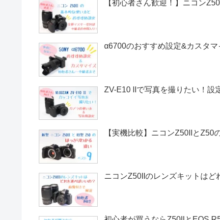
【初心者さん歓迎！】ニコンZ50
α6700のおすすめ設定&カスタ
ZV-E10 IIで写真を撮りたい
【実機比較】ニコンZ50IIとZ5
ニコンZ50IIのレンズキットは
初心者が買うならZ50IIとEOS