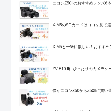
ニコンZ50IIのおすすめレンズ
X-M5のSDカードはココを見て
X-M5と一緒に欲しい！おすす
ZV-E10 IIにぴったりのカメ
僕がニコンZ50からZ50IIに買