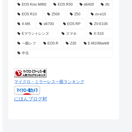
EOS Kiss M/M2
EOS R50
α6400
zfc
EOS R10
Z50II
Z50
zv-e10
X-M5
α6700
EOS RP
ZV-E10II
Eマウントレンズ
スマホ
X-S10
一眼レフ
EOS R
Z30
E-M10MarkIII
中古
マイクロ・ミラーレス一眼ランキング
にほんブログ村