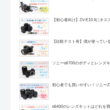
【初心者向け】ZV-E10 IIにオ
【比較テスト有】僕が使っているα
ソニーα6700のボディとレン
初心者でも買いやすい！ソニーZV
α6400のレンズキットはどれ