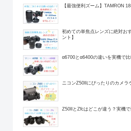
【最強便利ズーム】TAMRON 18-
初めての単焦点レンズに絶対おすすめ！
ント】
α6700とα6400の違いを実機
ニコンZ50IIにぴったりのカメ
Z50IIとZfcはどこが違う？実