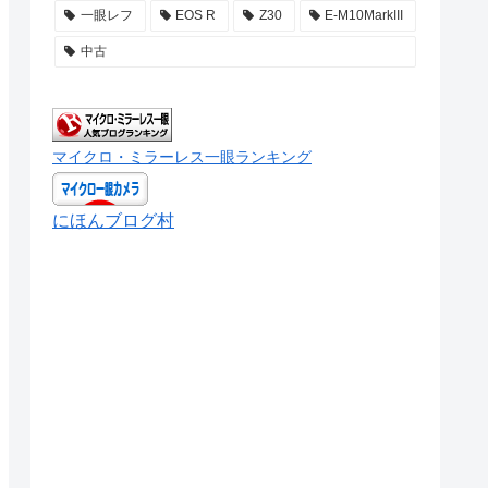
一眼レフ
EOS R
Z30
E-M10MarkIII
中古
マイクロ・ミラーレス一眼ランキング
にほんブログ村