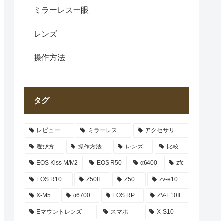
ミラーレス一眼
レンズ
操作方法
タグ
レビュー
ミラーレス
アクセサリ
選び方
操作方法
レンズ
比較
EOS Kiss M/M2
EOS R50
α6400
zfc
EOS R10
Z50II
Z50
zv-e10
X-M5
α6700
EOS RP
ZV-E10II
Eマウントレンズ
スマホ
X-S10