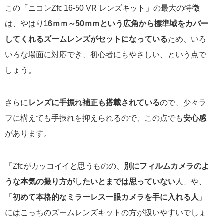
この「ニコンZfc 16-50 VR レンズキット」の最大の特徴
は、やはり
16ｍｍ～50ｍｍという広角から標準域をカバー
してくれるズームレンズがセットになっている
ため、いろ
いろな場面に対応でき、初心者にもやさしい、という点で
しょう。
さらに
レンズに手振れ補正も搭載されている
ので、少々ラ
フに構えても手振れを抑えられるので、この点でも
安心感
があります。
「Zfcがカッコイイと思うものの、
別にフィルムカメラのよ
うな本気の撮り方がしたいとまでは思っていない
人」や、
「
初めて本格的なミラーレス一眼カメラを手に入れる人
」
にはこっちのズームレンズキットの方が扱いやすいでしょ