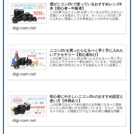
僕がニコンZfcで使っているおすすめレンズ8
本【初心者～中級者】
この記事ではニコンZfcを持っている人が手に入れたい
交換レンズを紹介しています。キットレンズの次に手
に入れたい望遠レンズや単焦点レンズの中から比較的
手に入れやすい価格帯のものを選んで作例付きで紹介
します。さらにZfcにぴったりのオールドレンズ「風」
digi-cam.net
な無接点のマニュアルレンズも紹介します。
ニコンZfcを買ったらなるべく早く手に入れた
いアクセサリー【初心者向け】
この記事ではニコンZfcを買った人がなるべく早く手に
入れたいアクセサリー類を紹介しています。今回は特
に初心者の方向けにカメラを始めたらすぐに必要にな
るアクセサリーやお手入れ用品、さらにドレスアップ
効果抜群の専用アクセサリーを紹介していますので参
digi-cam.net
考にして頂ければと思います
初心者にやさしいニコンZfcのおすすめ設定と
使い方【作例あり】
この記事ではカメラ初心者の人を対象になるべく簡単
にニコンZfcの使い方を説明しています。さらに「完全
カメラ任せ」の撮影だけでなくZfcの持つ機能を理解し
た上で使いこなし、最終的にZfcをある程度自分の思い
通りに操りながら撮れるようになることを目指しま
digi-cam.net
す。