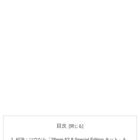
目次
結論：ツウなら「28mm f/2.8 Special Edition キット」も