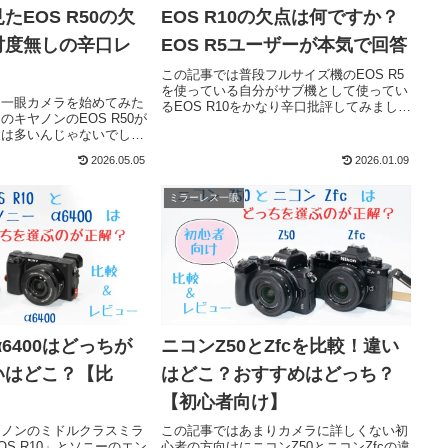
たEOS R50の欠
EOS R10の欠点は何ですか？
忖度無しの辛口レ
EOS R5ユーザーが本気で回答
この記事では普段フルサイズ機のEOS R5
を使っている自分がサブ機として使ってい
に一眼カメラを始めてみた
るEOS R10をかなり辛口批評してみまし
キヤノンのEOS R50が
た！自分でもちょっと言い過ぎかな？？と
人は多いんじゃないでしょ
感じるぐらいに本音をぶつけていますの
事では実際にEOS R50
で、是非参考にしていただければと思いま
2026.05.05
2026.01.09
直に感じる欠点を辛口レビ
す。
いと思います！
ミラーレス一眼
とα6400はどっちが
ニコンZ50とZfcを比較！違い
いはどこ？【比
はどこ？おすすめはどっち？
【初心者向け】
ヤノンのミドルクラスミラ
この記事ではあまりカメラに詳しくない初
S R10」とソニーのエン
心者の方向けにニコンZ50とニコンZfcの違