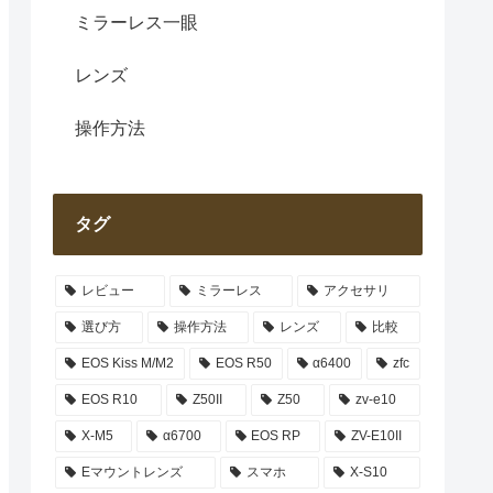
ミラーレス一眼
レンズ
操作方法
タグ
レビュー
ミラーレス
アクセサリ
選び方
操作方法
レンズ
比較
EOS Kiss M/M2
EOS R50
α6400
zfc
EOS R10
Z50II
Z50
zv-e10
X-M5
α6700
EOS RP
ZV-E10II
Eマウントレンズ
スマホ
X-S10