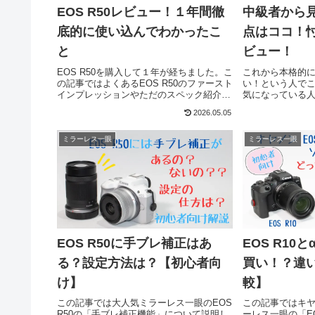
EOS R50レビュー！１年間徹
中級者から見
底的に使い込んでわかったこ
点はココ！
と
ビュー！
EOS R50を購入して１年が経ちました。こ
これから本格的
の記事ではよくあるEOS R50のファースト
い！という人でこの
インプレッションやただのスペック紹介で
気になっている
はなく、１年間しっかり使った人だから言
うか？それでこの記
2026.05.05
える率直な感想を良い点も悪い点も含めて
を使ってみて率
書いていきたいと思います。
ューしていきた
ミラーレス一眼
ミラーレス一眼
EOS R50に手ブレ補正はあ
EOS R10
る？設定方法は？【初心者向
買い！？違
け】
較】
この記事では大人気ミラーレス一眼のEOS
この記事ではキ
R50の「手ブレ補正機能」について説明し
ーレス一眼の「EO