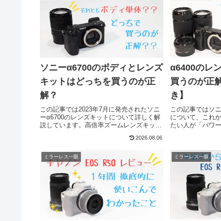
ソニーα6700のボディとレンズ
α6400の
キットはどっちを買うのが正
買うのが正
解？
き】
この記事では2023年7月に発売されたソニ
この記事ではソニ
ーα6700のレンズキットについて詳しく解
について、これ
説しています。高倍率ズームレンズキット
たい人が「パワ
に付属するレンズについてや、ボディ単体
「ダブルズーム
2026.08.06
で買うメリットなどを初歩的なステップか
ームレンズキッ
ら解説していますので是非お役に立ててい
選んだらいいの
ただければと思います！
説しています。
ミラーレス一眼
ミラーレス一眼