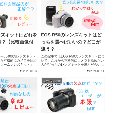
レンズキットはどれを
EOS R50のレンズキットはど
解？【比較画像付
っちを選べばいいの？どこが
違う？
ーα6400のレンズキット
この記事ではEOS R50のレンズキットにつ
から本格的にカメラを始め
いて、これから本格的にカメラを始めたい
ーズームレンズキット」
人がどっちのレンズキットを選んだらいい
レンズキット」「高倍率ズ
のか、EOS R50を実際に購入して使用して
2026.08.06
2024.09.11
ト」のどのレンズキットを
いる経験も踏まえて説明していきます。
かなるべくわかりやすく解
ミラーレス一眼