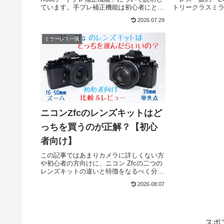
ています。手ブレ補正機能は初心者にとっ
トリークラスミラ
て絶対欲しい機能ですがEOS R50には手ブ
の違いを初心者
2026.07.29
レ補正がついているのか、どのように設定
るべく専門用語
すればいいのかわかりやすく説明していま
のでこの記事を
す。
欲しいと思いま
ミラーレス一眼
ニコンZfcのレンズキットはど
っちを買うのが正解？【初心
者向け】
この記事ではあまりカメラに詳しくない方
や初心者の方向けに、ニコン Zfcの二つの
レンズキットの違いと特徴をなるべく分か
りやすく説明しています。実際に購入して
2026.08.07
どちらも日常的に使用した上で比較検証し
ていますので、ぜひ参考にしていただけれ
ばと思います。
スポ