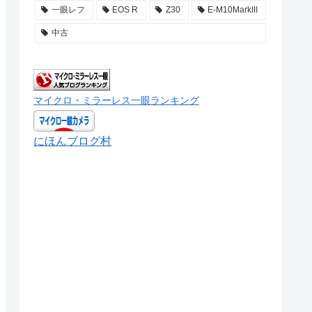
一眼レフ
EOS R
Z30
E-M10MarkIII
中古
マイクロ・ミラーレス一眼ランキング
にほんブログ村