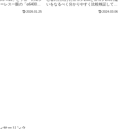
ーレス一眼の「α6400」
いをなるべく分かりやすく比較検証してい
目線で解説しています。な
ます。単なるスペック比較ではなく実際に
2026.01.25
2024.03.06
を避けて解説していきます
使用した上でそれぞれの特徴や使用感など
参考にベストな選択をして
をレビューしていますので参考にしていた
す。
だければと思います。
ンサーリンク