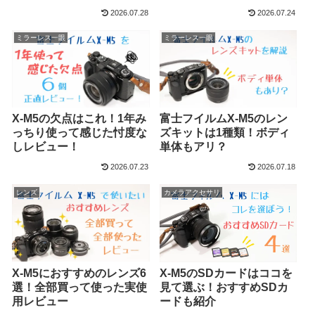
2026.07.28
2026.07.24
ミラーレス一眼
ミラーレス一眼
X-M5の欠点はこれ！1年み
富士フイルムX-M5のレン
っちり使って感じた忖度な
ズキットは1種類！ボディ
しレビュー！
単体もアリ？
2026.07.23
2026.07.18
レンズ
カメラアクセサリ
X-M5におすすめのレンズ6
X-M5のSDカードはココを
選！全部買って使った実使
見て選ぶ！おすすめSDカ
用レビュー
ードも紹介